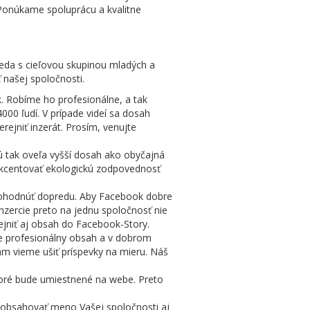
 Ponúkame spoluprácu a kvalitne
teda s cieľovou skupinou mladých a
ť našej spoločnosti.
k. Robíme ho profesionálne, a tak
000 ľudí. V prípade videí sa dosah
rejniť inzerát. Prosím, venujte
ú tak oveľa vyšší dosah ako obyčajná
kcentovať ekologickú zodpovednosť
hodnúť dopredu. Aby Facebook dobre
zercie preto na jednu spoločnosť nie
jniť aj obsah do Facebook-Story.
e profesionálny obsah a v dobrom
vám vieme ušiť príspevky na mieru. Náš
toré bude umiestnené na webe. Preto
 obsahovať meno Vašej spoločnosti aj