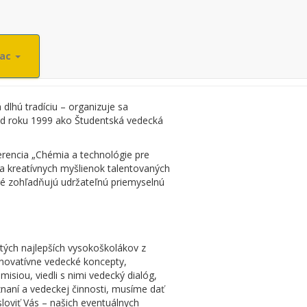
iac
lhú tradíciu – organizuje sa
od roku 1999 ako Študentská vedecká
erencia „Chémia a technológie pre
ia kreatívnych myšlienok talentovaných
ré zohľadňujú udržateľnú priemyselnú
tých najlepších vysokoškolákov z
 inovatívne vedecké koncepty,
isiou, viedli s nimi vedecký dialóg,
znaní a vedeckej činnosti, musíme dať
sloviť Vás – našich eventuálnych