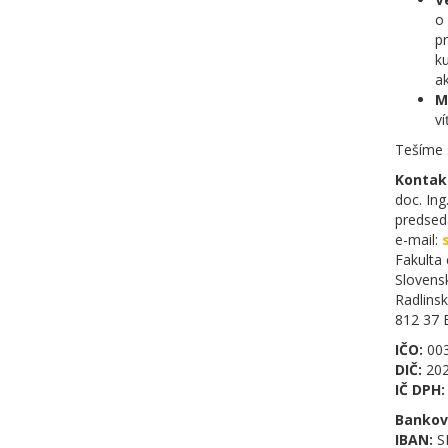
o 
pr
ku
ak
M
ví
Tešíme 
Kontak
doc. Ing
predsed
e-mail:
Fakulta
Slovensk
Radlins
812 37 B
IČO:
003
DIČ:
202
IČ DPH:
Bankov
IBAN:
S