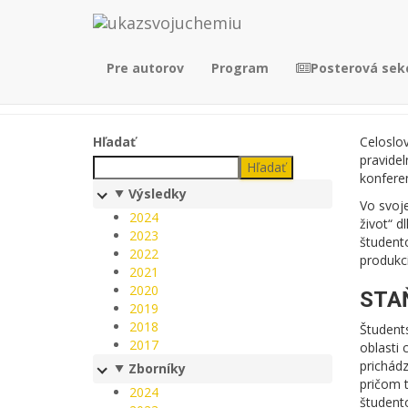
Pre autorov
Program
Posterová sek
Hľadať
Celoslo
pravide
Hľadať
konferen
Výsledky
Vo svoje
2024
život“ d
2023
študent
2022
produkc
2021
2020
STA
2019
2018
Študents
2017
oblasti 
prichádz
Zborníky
pričom t
2024
študento