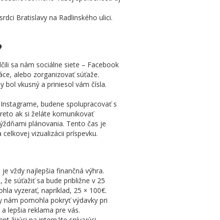
dci Bratislavy na Radlinského ulici.
?
li sa nám sociálne siete – Facebook
áce, alebo zorganizovať súťaže.
ol vkusný a priniesol vám čísla.
a Instagrame, budene spolupracovať s
reto ak si želáte komunikovať
týždňami plánovania. Tento čas je
elkovej vizualizácii príspevku.
 je vždy najlepšia finančná výhra.
 súťažiť sa bude približne v 25
la vyzerať, napríklad, 25 × 100€.
y nám pomohla pokryť výdavky pri
a lepšia reklama pre vás.
t žijúci na internáte snívajúci