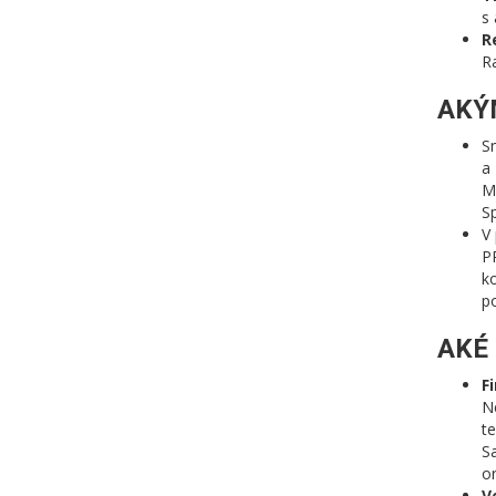
s 
R
Ra
AKÝ
S
a 
M
S
V 
P
ko
po
AKÉ
F
N
te
S
or
V