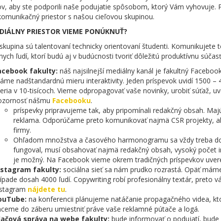
ov, aby ste podporili naše podujatie spôsobom, ktorý Vám vyhovuje.
komunikačný priestor s našou cieľovou skupinou.
DIÁLNY PRIESTOR VIEME PONÚKNUŤ?
skupina sú talentovaní technicky orientovaní študenti. Komunikujete 
nych ľudí, ktorí budú aj v budúcnosti tvoriť dôležitú produktívnu súčas
acebook fakulty:
náš najsilnejší mediálny kanál je fakultný Faceboo
me nadštandardnú mieru interaktivity. Jeden príspevok uvidí 1500 – 4
ria v 10-tisícoch. Vieme odpropagovať vaše novinky, urobiť súťaž, uve
ozornosť nášmu
Facebooku
.
príspevky pripravujeme tak, aby pripomínali redakčný obsah. Maj
reklama. Odporúčame preto komunikovať najmä CSR projekty, a
firmy.
Ohľadom množstva a časového harmonogramu sa vždy treba do
fungoval, musí obsahovať najmä redakčný obsah, vysoký počet in
je možný. Na Facebook vieme okrem tradičných príspevkov uvere
nstagram fakulty:
sociálna sieť sa nám prudko rozrastá. Opäť mám
ípade dosah 4000 ľudí. Copywriting robí profesionálny textár, preto 
nstagram
nájdete tu
.
ouTube:
na konferencii plánujeme natáčanie propagačného videa, k
hceme do záberu umiestniť práve vaše reklamné pútače a logá.
lačová správa na webe fakulty:
bude informovať o podujatí, bude