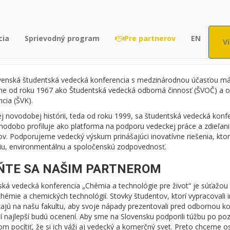
Pre partnerov
cia
Sprievodný program
Pre partnerov
EN
V
venská študentská vedecká konferencia s medzinárodnou účasťou má d
lne od roku 1967 ako Študentská vedecká odborná činnosť (ŠVOČ) a 
cia (ŠVK).
j novodobej histórii, teda od roku 1999, sa študentská vedecká konf
lhodobo profiluje ako platforma na podporu vedeckej práce a zdieľan
ov. Podporujeme vedecký výskum prinášajúci inovatívne riešenia, kto
iu, environmentálnu a spoločenskú zodpovednosť.
ŇTE SA NAŠIM PARTNEROM
ká vedecká konferencia „Chémia a technológie pre život“ je súťažou 
chémie a chemických technológií. Stovky študentov, ktorí vypracovali
ajú na našu fakultu, aby svoje nápady prezentovali pred odbornou kom
í najlepší budú ocenení. Aby sme na Slovensku podporili túžbu po po
m pocítiť, že si ich váži aj vedecký a komerčný svet. Preto chceme o