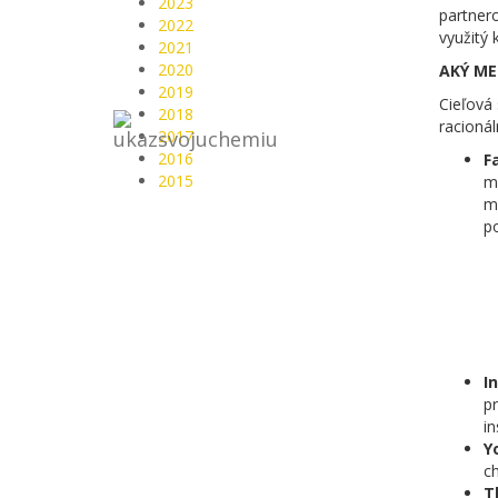
2023
partner
2022
využitý 
2021
2020
AKÝ ME
2019
Cieľová 
2018
racionál
2017
2016
F
2015
má
me
p
I
pr
i
Y
c
T