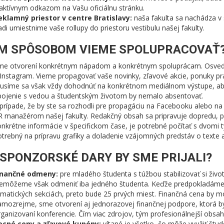
aktívnym odkazom na Vašu oficiálnu stránku.
eklamný priestor v centre Bratislavy:
naša fakulta sa nachádza v sr
di umiestnime vaše rollupy do priestoru vestibulu našej fakulty.
M SPÔSOBOM VIEME SPOLUPRACOVAŤ
me otvorení konkrétnym nápadom a konkrétnym spoluprácam. Osvedči
Instagram. Vieme propagovať vaše novinky, zľavové akcie, ponuky pr
usíme sa však vždy dohodnúť na konkrétnom mediálnom výstupe, aby b
pojenie s vedou a študentským životom by nemalo absentovať.
prípade, že by ste sa rozhodli pre propagáciu na Facebooku alebo n
R manažérom našej fakulty. Redakčný obsah sa pripravuje dopredu, p
nkrétne informácie v špecifickom čase, je potrebné počítať s dvomi 
trebný na prípravu grafiky a doladenie vzájomných predstáv o texte a c
 SPONZORSKÉ DARY BY SME PRIJALI?
inančné odmeny:
pre mladého študenta s túžbou stabilizovať si život
emôžeme však odmeniť iba jedného študenta. Keďže predpokladáme, že
matických sekciách, preto bude 25 prvých miest. Finančná cena by moh
amozrejme, sme otvorení aj jednorazovej finančnej podpore, ktorá b
ganizovaní konferencie. Čím viac zdrojov, tým profesionálnejší obsah 
ecné ceny a zľavové kupóny:
vítané je všetko, čo môže využiť študen