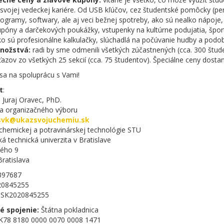
svojej vedeckej kariére. Od USB kľúčov, cez študentské pomôcky (per
ogramy, softwary, ale aj veci bežnej spotreby, ako sú nealko nápoje, 
póny a darčekových poukážky, vstupenky na kultúrne podujatia, šport
o sú profesionálne kalkulačky, slúchadlá na počúvanie hudby a podo
nožstvá:
radi by sme odmenili všetkých zúčastnených (cca. 300 štude
ťazov zo všetkých 25 sekcií (cca. 75 študentov). Špeciálne ceny dostan
sa na spoluprácu s Vami!
t
:
. Juraj Oravec, PhD.
a organizačného výboru
svk@ukazsvojuchemiu.sk
 chemickej a potravinárskej technológie STU
á technická univerzita v Bratislave
kého 9
ratislava
97687
0845255
SK2020845255
é spojenie:
Štátna pokladnica
K78 8180 0000 0070 0008 1471