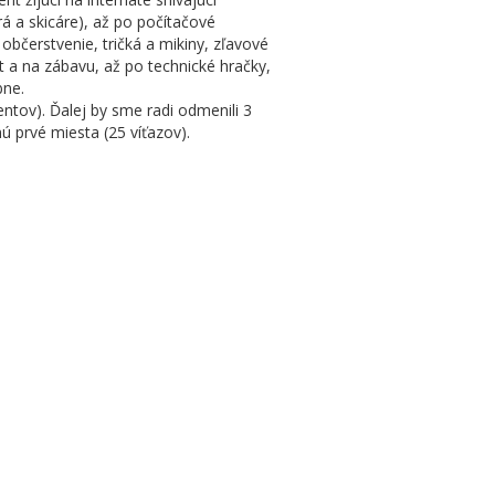
á a skicáre), až po počítačové
občerstvenie, tričká a mikiny, zľavové
 a na zábavu, až po technické hračky,
bne.
ntov). Ďalej by sme radi odmenili 3
ú prvé miesta (25 víťazov).